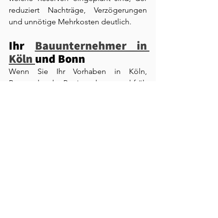
reduziert Nachträge, Verzögerungen 
und unnötige Mehrkosten deutlich.
Ihr 
Bauunternehmer in 
Köln 
und Bonn
Wenn Sie Ihr Vorhaben in Köln, 
Bonn oder der Region planen und früh 
Klarheit über Budget, Ablauf und 
Machbarkeit möchten, unterstützen wir 
Sie als ESCH Projektbau GmbH gerne – 
pragmatisch, transparent und mit dem 
Ziel, dass Ihr Projekt planbar bleibt, 
vom ersten Gespräch bis zur sauberen 
Übergabe.