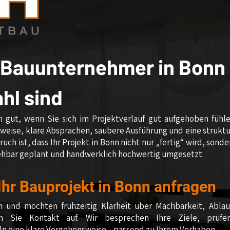
 Bauunternehmer in Bonn
ahl sind
 gut, wenn Sie sich im Projektverlauf gut aufgehoben fühle
tsweise, klare Absprachen, saubere Ausführung und eine struktu
uch ist, dass Ihr Projekt in Bonn nicht nur „fertig“ wird, sonde
iehbar geplant und handwerklich hochwertig umgesetzt.
 Ihr Bauprojekt in Bonn anfragen
n und möchten frühzeitig Klarheit über Machbarkeit, Abla
n Sie Kontakt auf. Wir besprechen Ihre Ziele, prüfe
 eine klare Vorgehensweise – passend zu Ihrem Vorhaben.