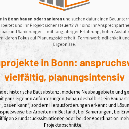
en
in Bonn bauen oder sanieren
und suchen dafür einen Bauunter
arbeitet und Ihr Projekt sicher steuert? Wir sind Ihr Ansprechpartne
hbau und Sanierungen – mit langjähriger Erfahrung, hoher Ausfüh
m klaren Fokus auf Planungssicherheit, Terminverbindlichkeit un
Ergebnisse.
projekte in Bonn: anspruchsv
vielfältig, planungsintensiv
ndet historische Bausubstanz, moderne Neubaugebiete und 
it ganz eigenen Anforderungen. Genau deshalb ist ein Baupartn
ur „bauen kann“, sondern Herausforderungen erkennt und Lösu
ispielsweise bei Arbeiten im Bestand, bei Sanierungen, bei Er
iffligen Grundstückssituationen oder bei der Koordination meh
Projektabschnitte.