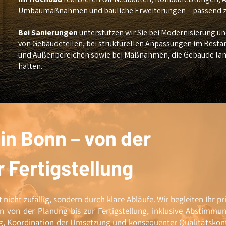
Umbaumaßnahmen und bauliche Erweiterungen – passend zu 
Bei Sanierungen
unterstützen wir Sie bei Modernisierung un
von Gebäudeteilen, bei strukturellen Anpassungen im Bestan
und Außenbereichen sowie bei Maßnahmen, die Gebäude langf
halten.
 in Bonn – von der
r Fertigstellung
 nicht zufällig, sondern durch klare Abläufe. Wir begleiten Ihr pr
 von der Planung bis zur Fertigstellung, inklusive Abstimmu
ng, Koordination der Umsetzung und konsequenter Qualitätskont