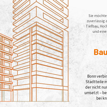
Sie möcht
zuverlässig 
Tiefbau, Hoc
und eine
Bau
Bonn verbi
Stadtteile m
der nicht n
umsetzt – be
bei kn