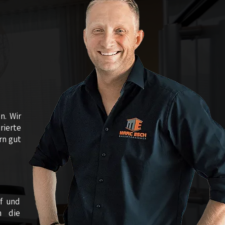
n. Wir
rierte
rn gut
uf und
n die