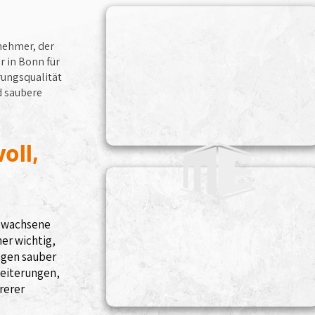
nehmer, der
r in Bonn für
rungsqualität
d saubere
oll,
gewachsene
er wichtig,
ngen sauber
weiterungen,
rerer