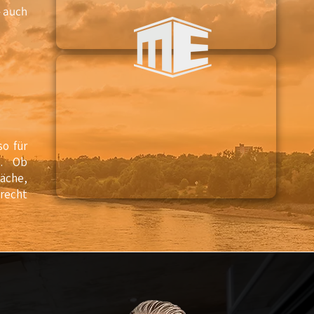
– auch
so für
n. Ob
äche,
erecht