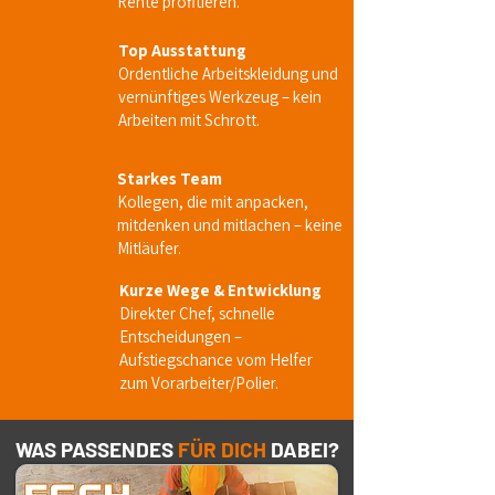
Rente profitieren.
Top Ausstattung
Ordentliche Arbeitskleidung und
vernünftiges Werkzeug – kein
Arbeiten mit Schrott.
Starkes Team
Kollegen, die mit anpacken,
mitdenken und mitlachen – keine
Mitläufer.
Kurze Wege & Entwicklung
Direkter Chef, schnelle
Entscheidungen –
Aufstiegschance vom Helfer
zum Vorarbeiter/Polier.
WAS PASSENDES
FÜR DICH
DABEI?