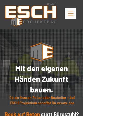
Mit den eigenen
Händen Zukunft
bauen.
Ob als Maurer, Polier oder Bauhelfer – bei
ESCH Projektbau schaffst Du etwas, das
bleibt.
Bock auf Beton
statt Bürostuhl?