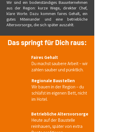
Wir sind ein bodenständiges Bauunternehmen
aus der Region: kurze Wege, direkter Chef,
klare Worte. Dazu kommen faires Gehalt, ein
gutes Miteinander und eine betriebliche
Altersvorsorge, die sich später auszahlt.
Das springt für Dich raus:
Faires Gehalt
Du machst saubere Arbeit – wir
zahlen sauber und pünktlich.
Regionale Baustellen
Wir bauen in der Region – du
schläfst im eigenen Bett, nicht
im Hotel.
Betriebliche Altersvorsorge
Heute auf der Baustelle
reinhauen, später von extra