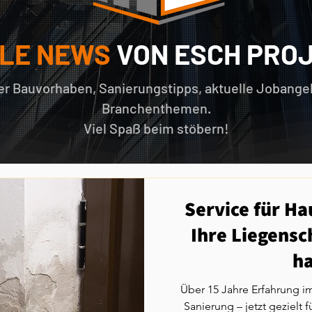
LE NEWS
VON ESCH PRO
ber Bauvorhaben, Sanierungstipps, aktuelle Joban
Branchenthemen.
Viel Spaß beim stöbern!
Service für H
Ihre Liegensc
ha
Über 15 Jahre Erfahrung i
Sanierung – jetzt gezielt für Hausverwaltungen im Köln-