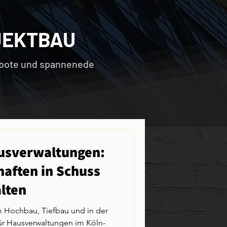
JEKTBAU
gebote und spannenede
ausverwaltungen:
haften in Schuss
lten
m Hochbau, Tiefbau und in der