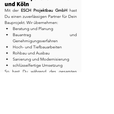
und Köln
Mit der 
ESCH Projektbau GmbH
 hast 
Du einen zuverlässigen Partner für Dein 
Bauprojekt. Wir übernehmen:
Beratung und Planung
Bauantrag und 
Genehmigungsverfahren
Hoch- und Tiefbauarbeiten
Rohbau und Ausbau
Sanierung und Modernisierung
schlüsselfertige Umsetzung
So hast Du während des gesamten 
Projekts einen festen Ansprechpartner.
Jetzt mehr Raum 
schaffen
Ob zusätzlicher Wohnraum, moderner 
Anbau oder gewerbliche Erweiterung – 