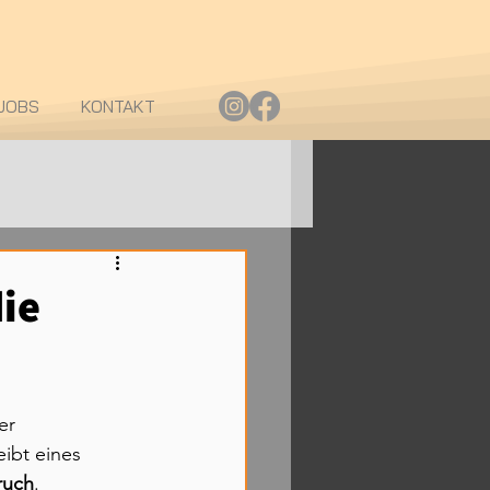
JOBS
KONTAKT
ie
er 
ibt eines 
ruch
. 