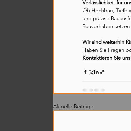
Verlässlichkeit für 
Ob Hochbau, Tiefbau
und präzise Bauausf
Bauvorhaben setzen
Wir sind weiterhin fü
Haben Sie Fragen ode
Kontaktieren Sie uns
Aktuelle Beiträge