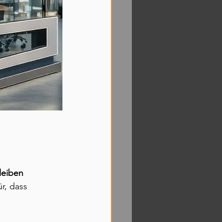
leiben 
r, dass 